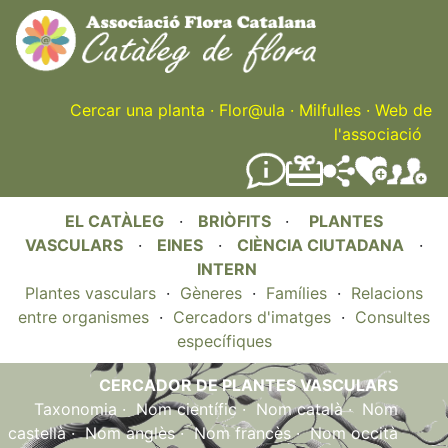
Skip
to
main
content
Cercar una planta
·
Flor@ula
·
Milfulles
·
Web de
l'associació
EL CATÀLEG
·
BRIÒFITS
·
PLANTES
VASCULARS
·
EINES
·
CIÈNCIA CIUTADANA
·
INTERN
Plantes vasculars
·
Gèneres
·
Famílies
·
Relacions
entre organismes
·
Cercadors d'imatges
·
Consultes
específiques
CERCADOR DE PLANTES VASCULARS
Taxonomia
·
Nom científic
·
Nom català
·
Nom
castellà
·
Nom anglès
·
Nom francès
·
Nom occità