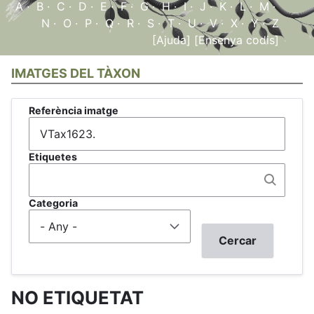
A
·
B
·
C
·
D
·
E
·
F
·
G
·
H
·
I
·
J
·
K
·
L
·
M
·
N
·
O
·
P
·
Q
·
R
·
S
·
T
·
U
·
V
·
X
·
Y
·
Z
[Ajuda]
[Ensenya codis]
IMATGES DEL TÀXON
Referència imatge
Etiquetes
Categoria
NO ETIQUETAT