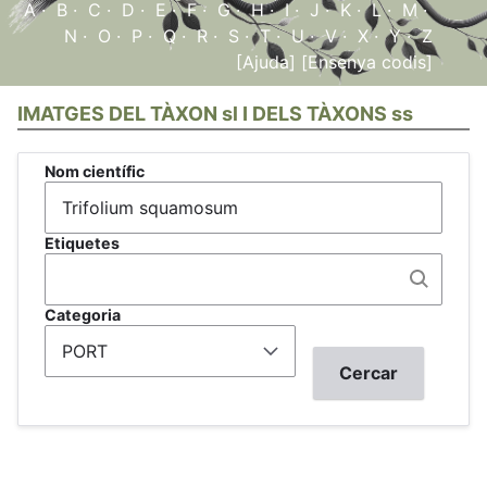
A
·
B
·
C
·
D
·
E
·
F
·
G
·
H
·
I
·
J
·
K
·
L
·
M
·
N
·
O
·
P
·
Q
·
R
·
S
·
T
·
U
·
V
·
X
·
Y
·
Z
[Ajuda]
[Ensenya codis]
IMATGES DEL TÀXON sl I DELS TÀXONS ss
Nom científic
Etiquetes
Categoria