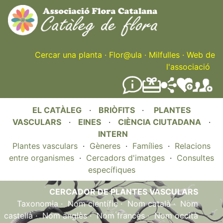
Skip
to
main
content
Cercar una planta
·
Flor@ula
·
Milfulles
·
Web de
l'associació
EL CATÀLEG
·
BRIÒFITS
·
PLANTES
VASCULARS
·
EINES
·
CIÈNCIA CIUTADANA
·
INTERN
Plantes vasculars
·
Gèneres
·
Famílies
·
Relacions
entre organismes
·
Cercadors d'imatges
·
Consultes
específiques
CERCADOR DE PLANTES VASCULARS
Taxonomia
·
Nom científic
·
Nom català
·
Nom
castellà
·
Nom anglès
·
Nom francès
·
Nom occità