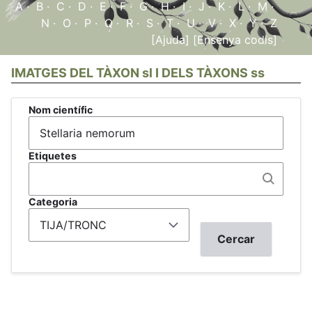
A
·
B
·
C
·
D
·
E
·
F
·
G
·
H
·
I
·
J
·
K
·
L
·
M
·
N
·
O
·
P
·
Q
·
R
·
S
·
T
·
U
·
V
·
X
·
Y
·
Z
[Ajuda]
[Ensenya codis]
IMATGES DEL TÀXON sl I DELS TÀXONS ss
Nom científic
Etiquetes
Categoria