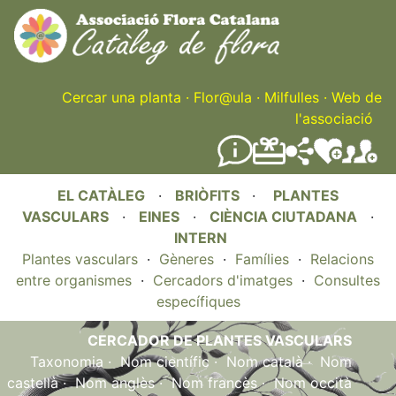
Skip
to
main
content
Cercar una planta
·
Flor@ula
·
Milfulles
·
Web de
l'associació
EL CATÀLEG
·
BRIÒFITS
·
PLANTES
VASCULARS
·
EINES
·
CIÈNCIA CIUTADANA
·
INTERN
Plantes vasculars
·
Gèneres
·
Famílies
·
Relacions
entre organismes
·
Cercadors d'imatges
·
Consultes
específiques
CERCADOR DE PLANTES VASCULARS
Taxonomia
·
Nom científic
·
Nom català
·
Nom
castellà
·
Nom anglès
·
Nom francès
·
Nom occità