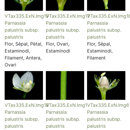
VTax335.ExN.Img19
VTax335.ExN.Img17
VTax335.ExN.Img1
Parnassia
Parnassia
Parnassia
palustris subsp.
palustris subsp.
palustris subsp.
palustris
palustris
palustris
Flor, Sèpal, Pètal,
Flor, Ovari,
Flor, Sèpal,
Estaminodi,
Estaminodi
Estaminodi,
Filament, Antera,
Filament
Ovari
VTax335.ExN.Img18
VTax335.ExN.Img1
VTax335.ExN.Img6
Parnassia
Parnassia
Parnassia
palustris subsp.
palustris subsp.
palustris subsp.
palustris
palustris
palustris