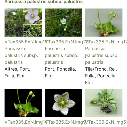
Parnassia palustris subsp. palustris
VTax335.ExN.Img13
VTax335.ExN.Img20
VTax335.ExN.Img1
Parnassia
Parnassia
Parnassia
palustris subsp.
palustris subsp.
palustris subsp.
palustris
palustris
palustris
Altres, Port,
Port, Poncella,
Tija/Tronc, Rel,
Fulla, Flor
Flor
Fulla, Poncella,
Flor
VTax335.ExN.Img14
VTax335.ExN.Img9
VTax335.ExN.Img5