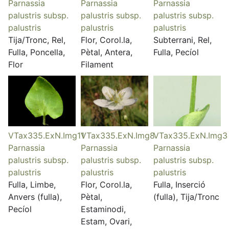
Parnassia
Parnassia
Parnassia
palustris subsp.
palustris subsp.
palustris subsp.
palustris
palustris
palustris
Tija/Tronc, Rel,
Flor, Corol.la,
Subterrani, Rel,
Fulla, Poncella,
Pètal, Antera,
Fulla, Pecíol
Flor
Filament
VTax335.ExN.Img11
VTax335.ExN.Img8
VTax335.ExN.Img3
Parnassia
Parnassia
Parnassia
palustris subsp.
palustris subsp.
palustris subsp.
palustris
palustris
palustris
Fulla, Limbe,
Flor, Corol.la,
Fulla, Inserció
Anvers (fulla),
Pètal,
(fulla), Tija/Tronc
Pecíol
Estaminodi,
Estam, Ovari,