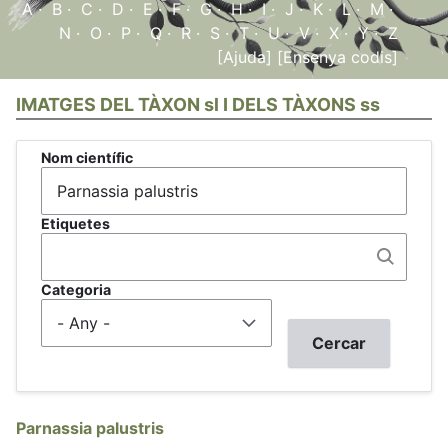
A
·
B
·
C
·
D
·
E
·
F
·
G
·
H
·
I
·
J
·
K
·
L
·
M
·
N
·
O
·
P
·
Q
·
R
·
S
·
T
·
U
·
V
·
X
·
Y
·
Z
[Ajuda]
[Ensenya codis]
IMATGES DEL TÀXON sl I DELS TÀXONS ss
Nom científic
Etiquetes
Categoria
Parnassia palustris