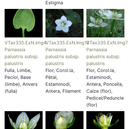
Estigma
VTax335.ExN.Img4
VTax335.ExN.Img10
VTax335.ExN.Img7
Parnassia
Parnassia
Parnassia
palustris subsp.
palustris subsp.
palustris subsp.
palustris
palustris
palustris
Fulla, Limbe,
Flor, Corol.la,
Flor, Corol.la,
Pecíol, Base
Pètal,
Estaminodi,
(limbe), Anvers
Estaminodi,
Antera, Poncella,
(fulla)
Antera, Filament
Calze (flor),
Pedicel/Peduncle
(flor)