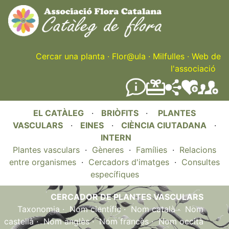
Skip
to
main
content
Cercar una planta
·
Flor@ula
·
Milfulles
·
Web de
l'associació
EL CATÀLEG
·
BRIÒFITS
·
PLANTES
VASCULARS
·
EINES
·
CIÈNCIA CIUTADANA
·
INTERN
Plantes vasculars
·
Gèneres
·
Famílies
·
Relacions
entre organismes
·
Cercadors d'imatges
·
Consultes
específiques
CERCADOR DE PLANTES VASCULARS
Taxonomia
·
Nom científic
·
Nom català
·
Nom
castellà
·
Nom anglès
·
Nom francès
·
Nom occità