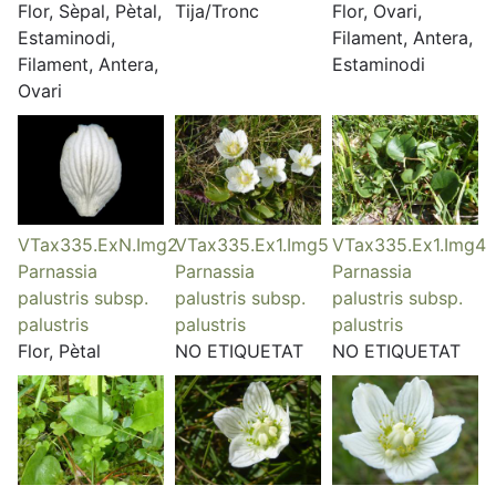
Flor, Sèpal, Pètal,
Tija/Tronc
Flor, Ovari,
Estaminodi,
Filament, Antera,
Filament, Antera,
Estaminodi
Ovari
VTax335.ExN.Img2
VTax335.Ex1.Img5
VTax335.Ex1.Img4
Parnassia
Parnassia
Parnassia
palustris subsp.
palustris subsp.
palustris subsp.
palustris
palustris
palustris
Flor, Pètal
NO ETIQUETAT
NO ETIQUETAT