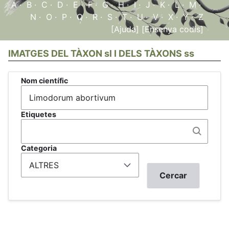
A
·
B
·
C
·
D
·
E
·
F
·
G
·
H
·
I
·
J
·
K
·
L
·
M
·
N
·
O
·
P
·
Q
·
R
·
S
·
T
·
U
·
V
·
X
·
Y
·
Z
[Ajuda]
[Ensenya codis]
IMATGES DEL TÀXON sl I DELS TÀXONS ss
Nom científic
Etiquetes
Categoria