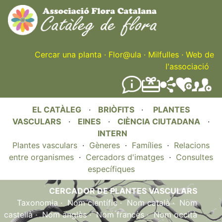
Skip
to
main
content
Cercar una planta
·
Flor@ula
·
Milfulles
·
Web de
l'associació
EL CATÀLEG
·
BRIÒFITS
·
PLANTES
VASCULARS
·
EINES
·
CIÈNCIA CIUTADANA
·
INTERN
Plantes vasculars
·
Gèneres
·
Famílies
·
Relacions
entre organismes
·
Cercadors d'imatges
·
Consultes
específiques
CERCADOR DE PLANTES VASCULARS
Taxonomia
·
Nom científic
·
Nom català
·
Nom
castellà
·
Nom anglès
·
Nom francès
·
Nom occità