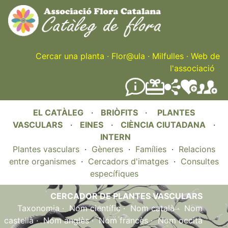
Skip
to
main
content
Cercar una planta
·
Flor@ula
·
Milfulles
·
Web de
l'associació
EL CATÀLEG
·
BRIÒFITS
·
PLANTES
VASCULARS
·
EINES
·
CIÈNCIA CIUTADANA
·
INTERN
Plantes vasculars
·
Gèneres
·
Famílies
·
Relacions
entre organismes
·
Cercadors d'imatges
·
Consultes
específiques
CERCADOR DE PLANTES VASCULARS
Taxonomia
·
Nom científic
·
Nom català
·
Nom
castellà
·
Nom anglès
·
Nom francès
·
Nom occità