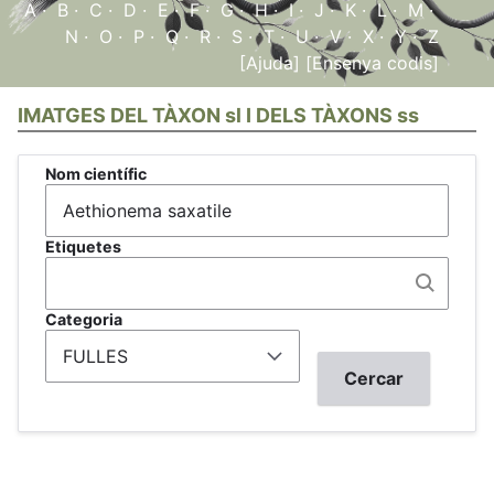
A
·
B
·
C
·
D
·
E
·
F
·
G
·
H
·
I
·
J
·
K
·
L
·
M
·
N
·
O
·
P
·
Q
·
R
·
S
·
T
·
U
·
V
·
X
·
Y
·
Z
[Ajuda]
[Ensenya codis]
IMATGES DEL TÀXON sl I DELS TÀXONS ss
Nom científic
Etiquetes
Categoria