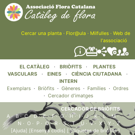
Skip
to
main
content
Cercar una planta
·
Flor@ula
·
Milfulles
·
Web de
l'associació
EL CATÀLEG
·
BRIÒFITS
·
PLANTES
VASCULARS
·
EINES
·
CIÈNCIA CIUTADANA
·
INTERN
Exemplars
·
Briòfits
·
Gèneres
·
Famílies
·
Ordres
·
Cercador d'imatges
CERCADOR DE BRIÒFITS
A
·
B
·
C
·
D
·
E
·
F
·
G
·
H
·
I
·
J
·
K
·
L
·
M
·
N
·
O
·
P
·
Q
·
R
·
S
·
T
·
U
·
V
·
X
·
Y
·
Z
[Ajuda]
[Ensenya codis]
[ Etiquetes de briòfits ]