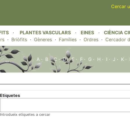
Skip
Cercar u
to
main
content
FITS
·
PLANTES VASCULARS
·
EINES
·
CIÈNCIA C
rs
·
Briòfits
·
Gèneres
·
Famílies
·
Ordres
·
Cercador d
A
·
B
·
C
·
D
·
E
·
F
·
G
·
H
·
I
·
J
·
K
·
Etiquetes
Introdueix etiquetes a cercar