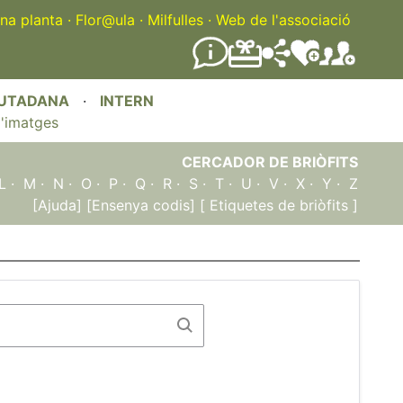
na planta
·
Flor@ula
·
Milfulles
·
Web de l'associació
IUTADANA
·
INTERN
'imatges
CERCADOR DE BRIÒFITS
L
·
M
·
N
·
O
·
P
·
Q
·
R
·
S
·
T
·
U
·
V
·
X
·
Y
·
Z
[Ajuda]
[Ensenya codis]
[ Etiquetes de briòfits ]