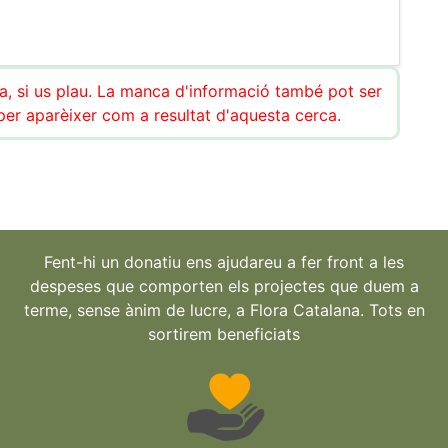
ca, si us plau. La manca d'informació també pot ser
r aparèixer com a resultat d'aquesta cerca.
Fent-hi un donatiu ens ajudareu a fer front a les
despeses que comporten els projectes que duem a
terme, sense ànim de lucre, a Flora Catalana. Tots en
sortirem beneficiats