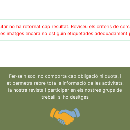
tar no ha retornat cap resultat. Reviseu els criteris de cer
es imatges encara no estiguin etiquetades adequadament pe
Fer-se'n soci no comporta cap obligació ni quota, i
et permetrà rebre tota la informació de les activitats,
la nostra revista i participar en els nostres grups de
treball, si ho desitges