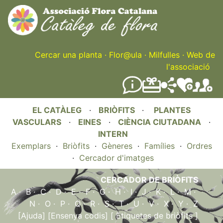
Skip
to
main
content
Cercar una planta
·
Flor@ula
·
Milfulles
·
Web de
l'associació
EL CATÀLEG
·
BRIÒFITS
·
PLANTES
VASCULARS
·
EINES
·
CIÈNCIA CIUTADANA
·
INTERN
Exemplars
·
Briòfits
·
Gèneres
·
Famílies
·
Ordres
·
Cercador d'imatges
CERCADOR DE BRIÒFITS
A
·
B
·
C
·
D
·
E
·
F
·
G
·
H
·
I
·
J
·
K
·
L
·
M
·
N
·
O
·
P
·
Q
·
R
·
S
·
T
·
U
·
V
·
X
·
Y
·
Z
[Ajuda]
[Ensenya codis]
[ Etiquetes de briòfits ]