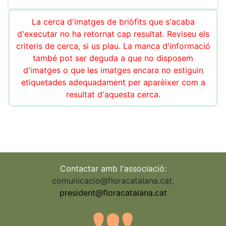
La cerca d'imatges de briòfits que s'acaba
d'executar no ha retornat cap resultat. Reviseu els
criteris de cerca, si us plau. La manca d'informació
també pot ser deguda a que no disposem
d'imatges o que les imatges encara no estiguin
etiquetades adequadament per aparèixer com a
resultat d'aquesta cerca.
Contactar amb l'associació:
comunicacio@floracatalana.cat
,
president@floracatalana.cat