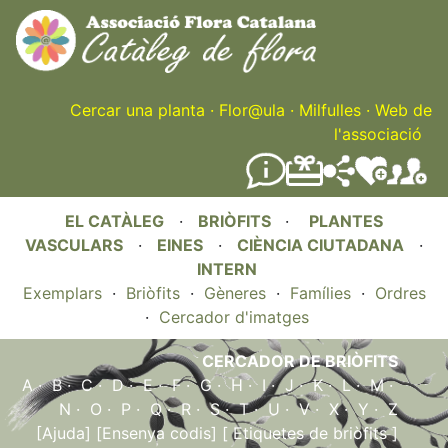
Skip
to
main
content
Cercar una planta
·
Flor@ula
·
Milfulles
·
Web de
l'associació
EL CATÀLEG
·
BRIÒFITS
·
PLANTES
VASCULARS
·
EINES
·
CIÈNCIA CIUTADANA
·
INTERN
Exemplars
·
Briòfits
·
Gèneres
·
Famílies
·
Ordres
·
Cercador d'imatges
CERCADOR DE BRIÒFITS
A
·
B
·
C
·
D
·
E
·
F
·
G
·
H
·
I
·
J
·
K
·
L
·
M
·
N
·
O
·
P
·
Q
·
R
·
S
·
T
·
U
·
V
·
X
·
Y
·
Z
[Ajuda]
[Ensenya codis]
[ Etiquetes de briòfits ]