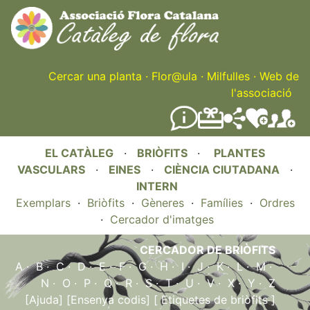
Skip
to
main
content
Cercar una planta
·
Flor@ula
·
Milfulles
·
Web de
l'associació
EL CATÀLEG
·
BRIÒFITS
·
PLANTES
VASCULARS
·
EINES
·
CIÈNCIA CIUTADANA
·
INTERN
Exemplars
·
Briòfits
·
Gèneres
·
Famílies
·
Ordres
·
Cercador d'imatges
CERCADOR DE BRIÒFITS
A
·
B
·
C
·
D
·
E
·
F
·
G
·
H
·
I
·
J
·
K
·
L
·
M
·
N
·
O
·
P
·
Q
·
R
·
S
·
T
·
U
·
V
·
X
·
Y
·
Z
[Ajuda]
[Ensenya codis]
[ Etiquetes de briòfits ]