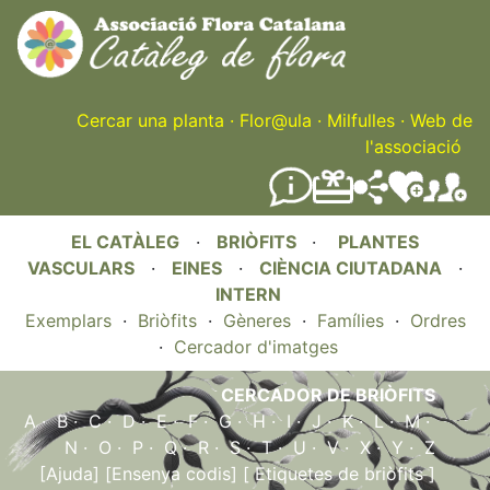
Skip
to
main
content
Cercar una planta
·
Flor@ula
·
Milfulles
·
Web de
l'associació
EL CATÀLEG
·
BRIÒFITS
·
PLANTES
VASCULARS
·
EINES
·
CIÈNCIA CIUTADANA
·
INTERN
Exemplars
·
Briòfits
·
Gèneres
·
Famílies
·
Ordres
·
Cercador d'imatges
CERCADOR DE BRIÒFITS
A
·
B
·
C
·
D
·
E
·
F
·
G
·
H
·
I
·
J
·
K
·
L
·
M
·
N
·
O
·
P
·
Q
·
R
·
S
·
T
·
U
·
V
·
X
·
Y
·
Z
[Ajuda]
[Ensenya codis]
[ Etiquetes de briòfits ]