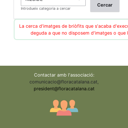
Introdueix categoria a cercar
La cerca d'imatges de briòfits que s'acaba d'execu
deguda a que no disposem d'imatges o que l
Contactar amb l'associació:
comunicacio@floracatalana.cat
,
president@floracatalana.cat