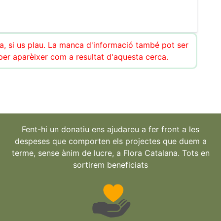
ca, si us plau. La manca d'informació també pot ser
r aparèixer com a resultat d'aquesta cerca.
Fent-hi un donatiu ens ajudareu a fer front a les
despeses que comporten els projectes que duem a
terme, sense ànim de lucre, a Flora Catalana. Tots en
sortirem beneficiats