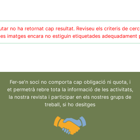
tar no ha retornat cap resultat. Reviseu els criteris de cer
es imatges encara no estiguin etiquetades adequadament pe
Fer-se'n soci no comporta cap obligació ni quota, i
et permetrà rebre tota la informació de les activitats,
la nostra revista i participar en els nostres grups de
treball, si ho desitges