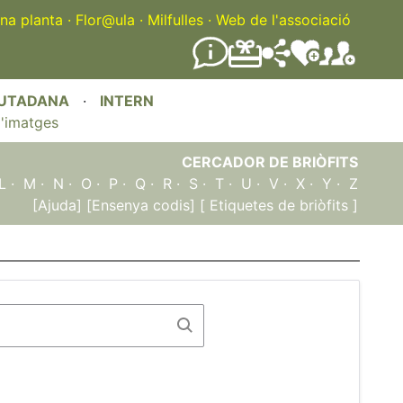
na planta
·
Flor@ula
·
Milfulles
·
Web de l'associació
IUTADANA
·
INTERN
'imatges
CERCADOR DE BRIÒFITS
L
·
M
·
N
·
O
·
P
·
Q
·
R
·
S
·
T
·
U
·
V
·
X
·
Y
·
Z
[Ajuda]
[Ensenya codis]
[ Etiquetes de briòfits ]