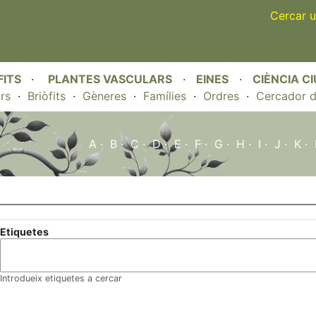
Skip
Cercar u
to
main
content
FITS
·
PLANTES VASCULARS
·
EINES
·
CIÈNCIA C
rs
·
Briòfits
·
Gèneres
·
Famílies
·
Ordres
·
Cercador d
A
·
B
·
C
·
D
·
E
·
F
·
G
·
H
·
I
·
J
·
K
·
Etiquetes
Introdueix etiquetes a cercar