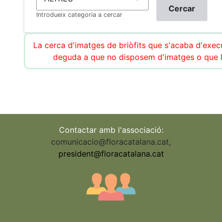
Introdueix categoria a cercar
La cerca d'imatges de briòfits que s'acaba d'execu
deguda a que no disposem d'imatges o que l
Contactar amb l'associació:
comunicacio@floracatalana.cat
,
president@floracatalana.cat