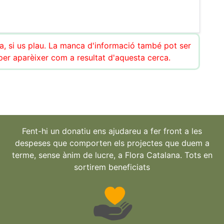
ca, si us plau. La manca d'informació també pot ser
r aparèixer com a resultat d'aquesta cerca.
Fent-hi un donatiu ens ajudareu a fer front a les
despeses que comporten els projectes que duem a
terme, sense ànim de lucre, a Flora Catalana. Tots en
sortirem beneficiats