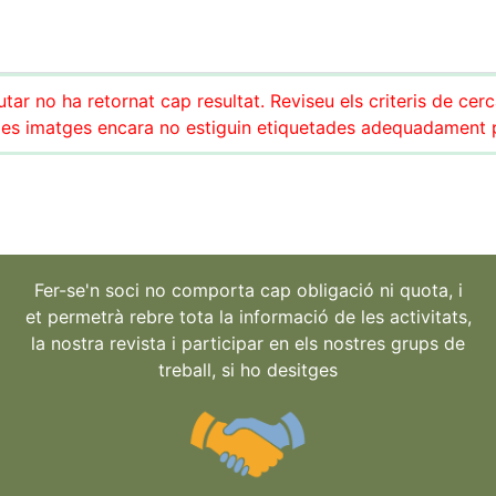
tar no ha retornat cap resultat. Reviseu els criteris de cer
es imatges encara no estiguin etiquetades adequadament pe
Fer-se'n soci no comporta cap obligació ni quota, i
et permetrà rebre tota la informació de les activitats,
la nostra revista i participar en els nostres grups de
treball, si ho desitges