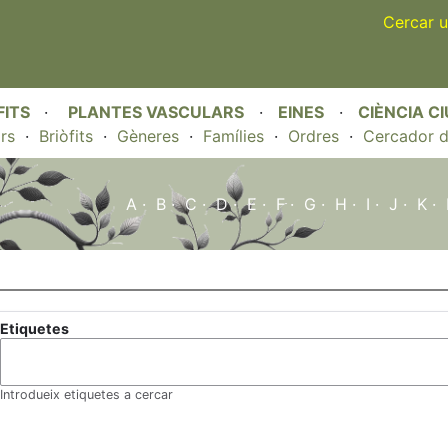
Skip
Cercar u
to
main
content
FITS
·
PLANTES VASCULARS
·
EINES
·
CIÈNCIA C
rs
·
Briòfits
·
Gèneres
·
Famílies
·
Ordres
·
Cercador d
A
·
B
·
C
·
D
·
E
·
F
·
G
·
H
·
I
·
J
·
K
·
Etiquetes
Introdueix etiquetes a cercar