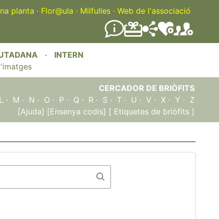
na planta
·
Flor@ula
·
Milfulles
·
Web de l'associació
IUTADANA
·
INTERN
'imatges
CERCADOR DE BRIÒFITS
L
·
M
·
N
·
O
·
P
·
Q
·
R
·
S
·
T
·
U
·
V
·
X
·
Y
·
Z
[Ajuda]
[Ensenya codis]
[ Etiquetes de briòfits ]