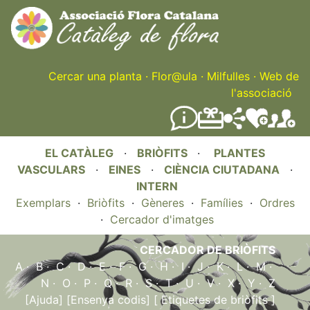
Skip
to
main
content
Cercar una planta
·
Flor@ula
·
Milfulles
·
Web de
l'associació
EL CATÀLEG
·
BRIÒFITS
·
PLANTES
VASCULARS
·
EINES
·
CIÈNCIA CIUTADANA
·
INTERN
Exemplars
·
Briòfits
·
Gèneres
·
Famílies
·
Ordres
·
Cercador d'imatges
CERCADOR DE BRIÒFITS
A
·
B
·
C
·
D
·
E
·
F
·
G
·
H
·
I
·
J
·
K
·
L
·
M
·
N
·
O
·
P
·
Q
·
R
·
S
·
T
·
U
·
V
·
X
·
Y
·
Z
[Ajuda]
[Ensenya codis]
[ Etiquetes de briòfits ]