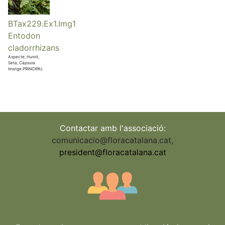
BTax229.Ex1.Img1
Entodon
cladorrhizans
Aspecte, Humit,
Seta, Càpsula
Imatge PRINCIPAL
Contactar amb l'associació:
comunicacio@floracatalana.cat
,
president@floracatalana.cat