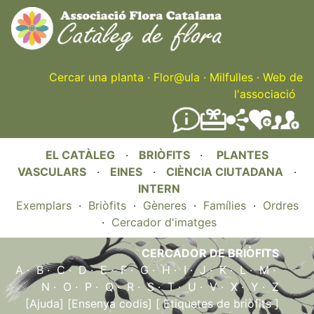
Skip
to
main
content
Cercar una planta
·
Flor@ula
·
Milfulles
·
Web de
l'associació
EL CATÀLEG
·
BRIÒFITS
·
PLANTES
VASCULARS
·
EINES
·
CIÈNCIA CIUTADANA
·
INTERN
Exemplars
·
Briòfits
·
Gèneres
·
Famílies
·
Ordres
·
Cercador d'imatges
CERCADOR DE BRIÒFITS
A
·
B
·
C
·
D
·
E
·
F
·
G
·
H
·
I
·
J
·
K
·
L
·
M
·
N
·
O
·
P
·
Q
·
R
·
S
·
T
·
U
·
V
·
X
·
Y
·
Z
[Ajuda]
[Ensenya codis]
[ Etiquetes de briòfits ]