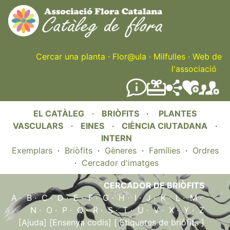
Skip
to
main
content
Cercar una planta
·
Flor@ula
·
Milfulles
·
Web de
l'associació
EL CATÀLEG
·
BRIÒFITS
·
PLANTES
VASCULARS
·
EINES
·
CIÈNCIA CIUTADANA
·
INTERN
Exemplars
·
Briòfits
·
Gèneres
·
Famílies
·
Ordres
·
Cercador d'imatges
CERCADOR DE BRIÒFITS
A
·
B
·
C
·
D
·
E
·
F
·
G
·
H
·
I
·
J
·
K
·
L
·
M
·
N
·
O
·
P
·
Q
·
R
·
S
·
T
·
U
·
V
·
X
·
Y
·
Z
[Ajuda]
[Ensenya codis]
[ Etiquetes de briòfits ]