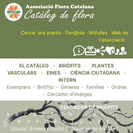
Skip
to
main
content
Cercar una planta
·
Flor@ula
·
Milfulles
·
Web de
l'associació
EL CATÀLEG
·
BRIÒFITS
·
PLANTES
VASCULARS
·
EINES
·
CIÈNCIA CIUTADANA
·
INTERN
Exemplars
·
Briòfits
·
Gèneres
·
Famílies
·
Ordres
·
Cercador d'imatges
CERCADOR DE BRIÒFITS
A
·
B
·
C
·
D
·
E
·
F
·
G
·
H
·
I
·
J
·
K
·
L
·
M
·
N
·
O
·
P
·
Q
·
R
·
S
·
T
·
U
·
V
·
X
·
Y
·
Z
[Ajuda]
[Ensenya codis]
[ Etiquetes de briòfits ]