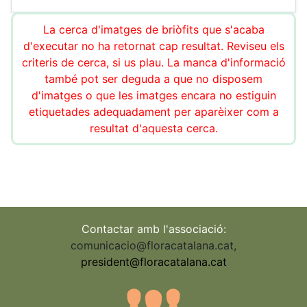
La cerca d'imatges de briòfits que s'acaba
d'executar no ha retornat cap resultat. Reviseu els
criteris de cerca, si us plau. La manca d'informació
també pot ser deguda a que no disposem
d'imatges o que les imatges encara no estiguin
etiquetades adequadament per aparèixer com a
resultat d'aquesta cerca.
Contactar amb l'associació:
comunicacio@floracatalana.cat
,
president@floracatalana.cat