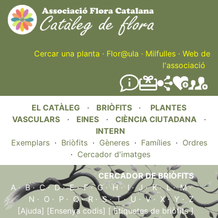
Skip
to
main
content
Cercar una planta
·
Flor@ula
·
Milfulles
·
Web de
l'associació
EL CATÀLEG
·
BRIÒFITS
·
PLANTES
VASCULARS
·
EINES
·
CIÈNCIA CIUTADANA
·
INTERN
Exemplars
·
Briòfits
·
Gèneres
·
Famílies
·
Ordres
·
Cercador d'imatges
CERCADOR DE BRIÒFITS
A
·
B
·
C
·
D
·
E
·
F
·
G
·
H
·
I
·
J
·
K
·
L
·
M
·
N
·
O
·
P
·
Q
·
R
·
S
·
T
·
U
·
V
·
X
·
Y
·
Z
[Ajuda]
[Ensenya codis]
[ Etiquetes de briòfits ]