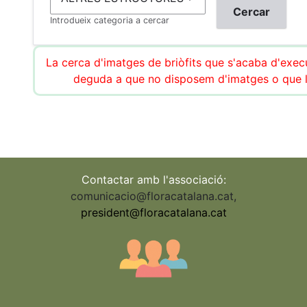
Introdueix categoria a cercar
La cerca d'imatges de briòfits que s'acaba d'execu
deguda a que no disposem d'imatges o que l
Contactar amb l'associació:
comunicacio@floracatalana.cat
,
president@floracatalana.cat