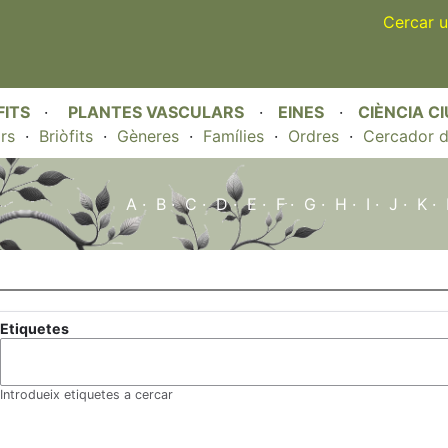
Skip
Cercar u
to
main
content
FITS
·
PLANTES VASCULARS
·
EINES
·
CIÈNCIA C
rs
·
Briòfits
·
Gèneres
·
Famílies
·
Ordres
·
Cercador d
A
·
B
·
C
·
D
·
E
·
F
·
G
·
H
·
I
·
J
·
K
·
Etiquetes
Introdueix etiquetes a cercar