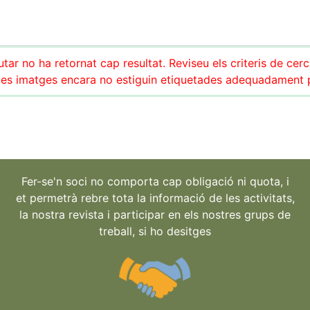
tar no ha retornat cap resultat. Reviseu els criteris de cer
es imatges encara no estiguin etiquetades adequadament pe
Fer-se'n soci no comporta cap obligació ni quota, i
et permetrà rebre tota la informació de les activitats,
la nostra revista i participar en els nostres grups de
treball, si ho desitges