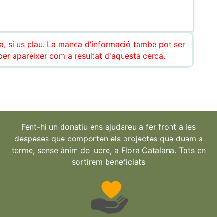
ca, si us plau. La manca d'informació també pot ser
r aparèixer com a resultat d'aquesta cerca.
Fent-hi un donatiu ens ajudareu a fer front a les
despeses que comporten els projectes que duem a
terme, sense ànim de lucre, a Flora Catalana. Tots en
sortirem beneficiats