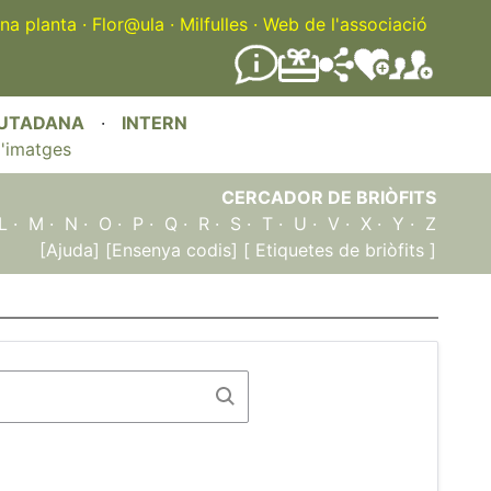
na planta
·
Flor@ula
·
Milfulles
·
Web de l'associació
IUTADANA
·
INTERN
'imatges
CERCADOR DE BRIÒFITS
L
·
M
·
N
·
O
·
P
·
Q
·
R
·
S
·
T
·
U
·
V
·
X
·
Y
·
Z
[Ajuda]
[Ensenya codis]
[ Etiquetes de briòfits ]