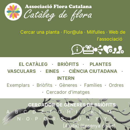
Skip
to
main
content
Cercar una planta
·
Flor@ula
·
Milfulles
·
Web de
l'associació
EL CATÀLEG
·
BRIÒFITS
·
PLANTES
VASCULARS
·
EINES
·
CIÈNCIA CIUTADANA
·
INTERN
Exemplars
·
Briòfits
·
Gèneres
·
Famílies
·
Ordres
·
Cercador d'imatges
CERCADOR DE GÈNERES DE BRIÒFITS
A
·
B
·
C
·
D
·
E
·
F
·
G
·
H
·
I
·
J
·
K
·
L
·
M
·
N
·
O
·
P
·
Q
·
R
·
S
·
T
·
U
·
V
·
X
·
Y
·
Z
[Ajuda]
[Ensenya codis]