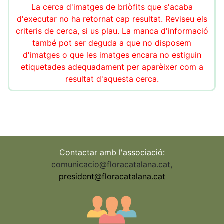
La cerca d'imatges de briòfits que s'acaba
d'executar no ha retornat cap resultat. Reviseu els
criteris de cerca, si us plau. La manca d'informació
també pot ser deguda a que no disposem
d'imatges o que les imatges encara no estiguin
etiquetades adequadament per aparèixer com a
resultat d'aquesta cerca.
Contactar amb l'associació:
comunicacio@floracatalana.cat
,
president@floracatalana.cat