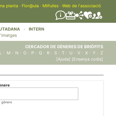
na planta
·
Flor@ula
·
Milfulles
·
Web de l'associació
IUTADANA
·
INTERN
'imatges
CERCADOR DE GÈNERES DE BRIÒFITS
L
·
M
·
N
·
O
·
P
·
Q
·
R
·
S
·
T
·
U
·
V
·
X
·
Y
·
Z
[Ajuda]
[Ensenya codis]
ènere
l gènere