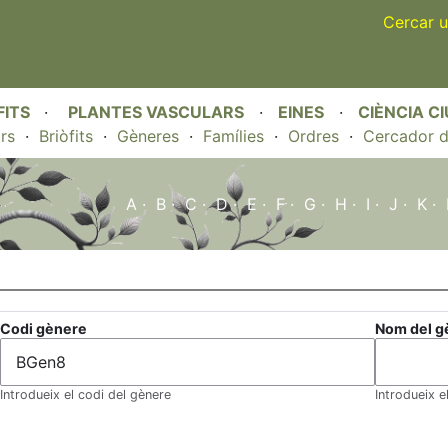
Skip
Cercar u
to
main
content
FITS
·
PLANTES VASCULARS
·
EINES
·
CIÈNCIA C
rs
·
Briòfits
·
Gèneres
·
Famílies
·
Ordres
·
Cercador d
A
·
B
·
C
·
D
·
E
·
F
·
G
·
H
·
I
·
J
·
K
·
Codi gènere
Nom del g
Introdueix el codi del gènere
Introdueix e