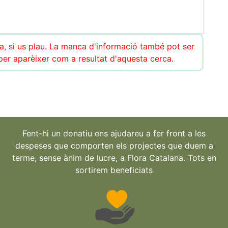
ca, si us plau. La manca d'informació també pot ser
r aparèixer com a resultat d'aquesta cerca.
Fent-hi un donatiu ens ajudareu a fer front a les
despeses que comporten els projectes que duem a
terme, sense ànim de lucre, a Flora Catalana. Tots en
sortirem beneficiats