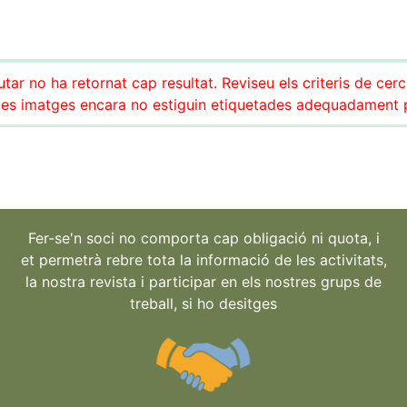
tar no ha retornat cap resultat. Reviseu els criteris de cer
es imatges encara no estiguin etiquetades adequadament pe
Fer-se'n soci no comporta cap obligació ni quota, i
et permetrà rebre tota la informació de les activitats,
la nostra revista i participar en els nostres grups de
treball, si ho desitges