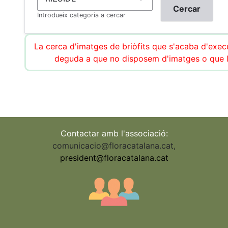
Introdueix categoria a cercar
La cerca d'imatges de briòfits que s'acaba d'execu
deguda a que no disposem d'imatges o que l
Contactar amb l'associació:
comunicacio@floracatalana.cat
,
president@floracatalana.cat