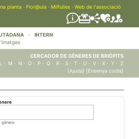
na planta
·
Flor@ula
·
Milfulles
·
Web de l'associació
IUTADANA
·
INTERN
'imatges
CERCADOR DE GÈNERES DE BRIÒFITS
L
·
M
·
N
·
O
·
P
·
Q
·
R
·
S
·
T
·
U
·
V
·
X
·
Y
·
Z
[Ajuda]
[Ensenya codis]
ènere
l gènere