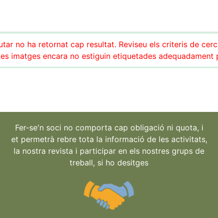
tar no ha retornat cap resultat. Reviseu els criteris de cer
es imatges encara no estiguin etiquetades adequadament pe
Fer-se'n soci no comporta cap obligació ni quota, i
et permetrà rebre tota la informació de les activitats,
la nostra revista i participar en els nostres grups de
treball, si ho desitges