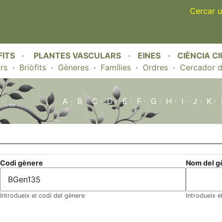
Skip
Cercar u
to
main
content
FITS
·
PLANTES VASCULARS
·
EINES
·
CIÈNCIA C
rs
·
Briòfits
·
Gèneres
·
Famílies
·
Ordres
·
Cercador d
A
·
B
·
C
·
D
·
E
·
F
·
G
·
H
·
I
·
J
·
K
·
Codi gènere
Nom del g
Introdueix el codi del gènere
Introdueix e