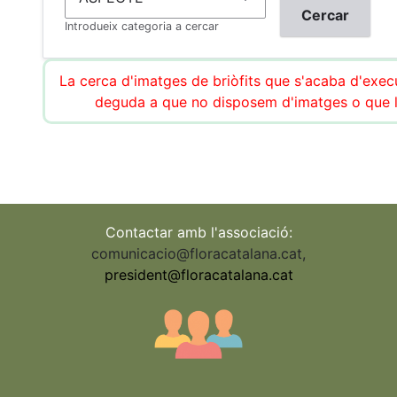
Introdueix categoria a cercar
La cerca d'imatges de briòfits que s'acaba d'execu
deguda a que no disposem d'imatges o que l
Contactar amb l'associació:
comunicacio@floracatalana.cat
,
president@floracatalana.cat