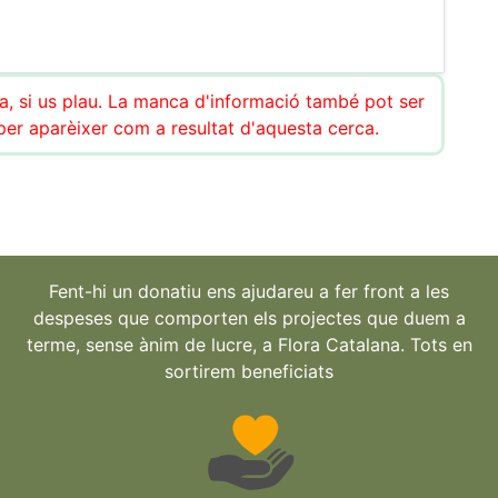
ca, si us plau. La manca d'informació també pot ser
r aparèixer com a resultat d'aquesta cerca.
Fent-hi un donatiu ens ajudareu a fer front a les
despeses que comporten els projectes que duem a
terme, sense ànim de lucre, a Flora Catalana. Tots en
sortirem beneficiats